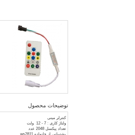
توضیحات محصول
کنترلر مینی
ولتاژ کاری : 7 - 12 ولت
تعداد پیکسل 2048 عدد
پشتیبانی از خانواده ws2811