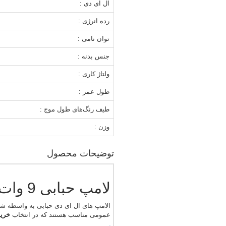
ال ای دی :
رده انرژی :
توان نامی :
جنس بدنه :
ولتاژ کاری :
طول عمر :
طیف رنگ‌های طول موج :
وزن :
توضیحات محصول
لامپ حبابی 9 وات سفید ترک الکتریک
الامپ های ال ای دی حبابی به واسطه شک
عمومی مناسب هستند که در انتخاب
خرید لام