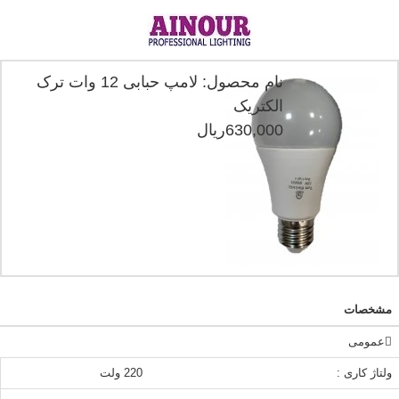
نام محصول: لامپ حبابی 12 وات ترک
الکتریک
630,000ريال
مشخصات
عمومی
ولتاژ کاری :
220 ولت