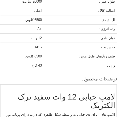
طول عمر :
20000 ساعت
اصالت کالا :
اصلی
ال ای دی :
6500 کلوین
رده انرژی :
+A
توان نامی :
12 وات
جنس بدنه :
ABS
طیف رنگ‌های طول موج :
6500 کلوین
وزن :
43 گرم
توضیحات محصول
لامپ حبابی 12 وات سفید ترک
الکتریک
الامپ های ال ای دی حبابی به واسطه شکل ظاهری که دارند دارای پرتاب نور