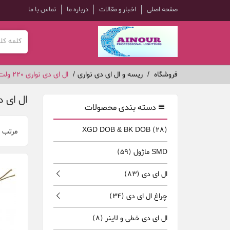
صفحه اصلی
اخبار و مقالات
درباره ما
تماس با ما
فروشگاه
ریسه و ال ای دی نواری
ال ای دی نواری 220 ولت
ال ای دی ن
دسته بندی محصولات
XGD DOB & BK DOB
(28)
مرتب 
SMD ماژول
(59)
ال ای دی
(83)
چراغ ال ای دی
(34)
ال ای دی خطی و لاینر
(8)