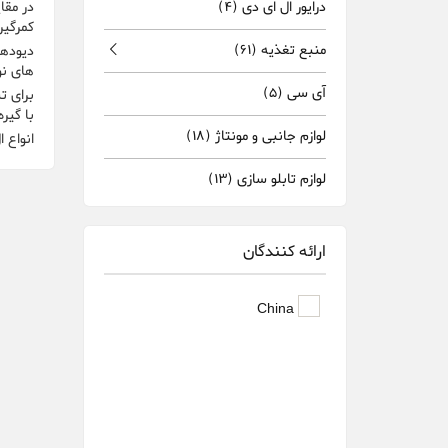
درایور ال ای دی
(4)
کمرگیری یک نوار AC) از ویژگ
منبع تغذیه
(61)
های نواری LED AC بیشتر برای روشنایی تزئینی در فضای باز در ساخ
آی سی
(5)
با گیر
لوازم جانبی و مونتاژ
(18)
انواع ال 
لوازم تابلو سازی
(13)
ارائه کنندگان
China