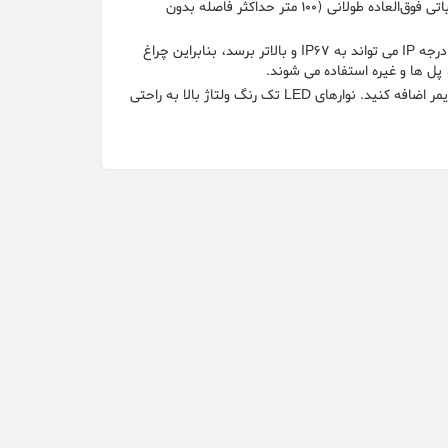
در مقایسه با چراغ‌های نواری LED با ولتاژ پایین، عدم وجود ترانسفورماتور و فاصله عملیاتی فوق‌العاده طولانی (100 متر حداکثر فاصله بدون
دیودهای LED و برد مدار در یک لایه پی وی سی شفاف یا سیلیکون پیچیده می شوند و درجه IP می تواند به IP67 و بالاتر برسد، بنابراین چراغ
برای تنظیم روشنایی توسط یک کنترل از راه دور بی سیم یا سوئیچ دیمر دستگیره، یک دیمر اضافه کنید. نوارهای LED تک رنگ ولتاژ بالا به راحتی