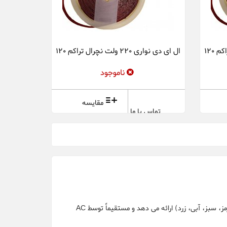
ال ای دی نواری 220 ولت نچرال تراکم 120
ناموجود
مقایسه
تماس با ما
ال ای دی نواری که یک رنگ (3000K سفید گرم، 4000K سفید طبیعی، 6000K نور روز، قرمز، سبز، آبی، زرد) ارائه می دهد و مستقیماً توسط AC