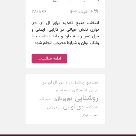
14 خرداد 1404
2808
انتخاب منبع تغذیه برای ال ای دی
نواری نقش حیاتی در کارایی، ایمنی و
طول عمر ریسه دارد و باید متناسب با
ولتاژ، توان و شرایط محیطی انجام شود.
ادامه مطلب...
ال ای دی
پیکسل ال ای دی
خمیر قلع
لحیم کاری
آی سی
سیم لحیم
روشنایی
نورپردازی
سیم قلع
دی او بی
آر جی بی
رشد گیاه
لامپ هالوژنی