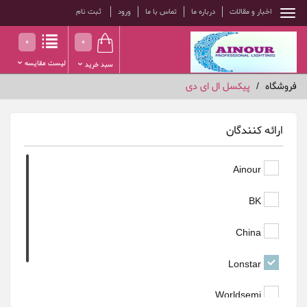
اخبار و مقالات
درباره ما
تماس با ما
ورود
ثبت نام
0
0
لیست مقایسه
سبد خرید
فروشگاه
پیکسل ال ای دی
ارائه کنندگان
Ainour
BK
China
Lonstar
Worldsemi