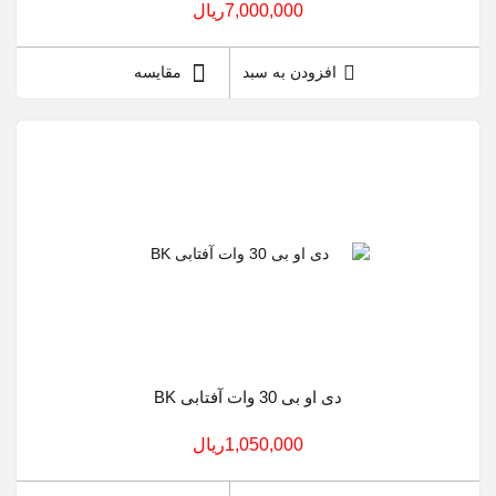
7,000,000ريال
افزودن به سبد
مقایسه
دی او بی 30 وات آفتابی BK
1,050,000ريال