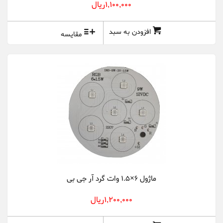
1,100,000ريال
افزودن به سبد
مقایسه
ماژول 6×1.5 وات گرد آر جی بی
1,200,000ريال