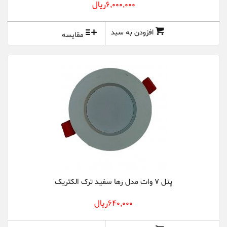
6,000,000ريال
افزودن به سبد
مقایسه
پنل 7 وات مدل رها سفید ترک الکتریک
640,000ريال