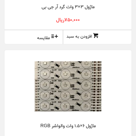
ماژول 3×3 وات گرد آر جی بی
750,000ريال
افزودن به سبد
مقایسه
ماژول 6×1.5 وات والواشر RGB