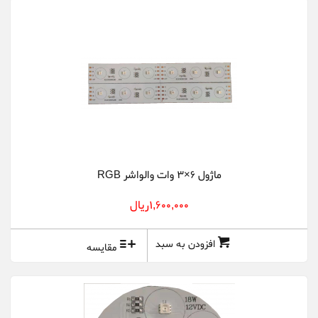
ماژول 6×3 وات والواشر RGB
1,600,000ريال
افزودن به سبد
مقایسه