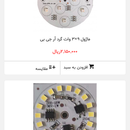
ماژول 9×3 وات گرد آر جی بی
2,150,000ريال
افزودن به سبد
مقایسه