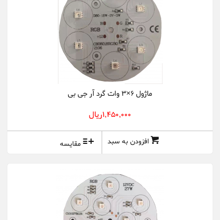
ماژول 6×3 وات گرد آر جی بی
1,450,000ريال
افزودن به سبد
مقایسه