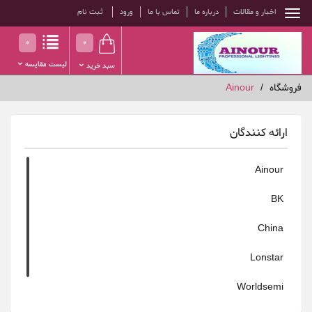
اخبار و مقالات
درباره ما
تماس با ما
ورود
ثبت نام
0
0
لیست مقایسه
سبد خرید
فروشگاه
Ainour
ارائه کنندگان
Ainour
BK
China
Lonstar
Worldsemi